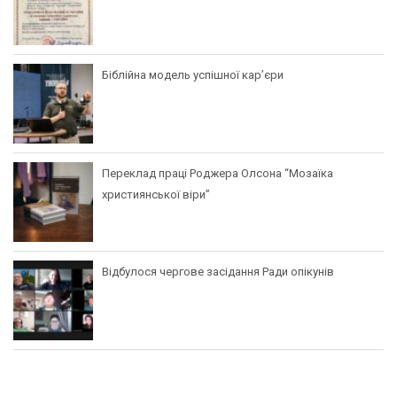
Біблійна модель успішної кар’єри
Переклад праці Роджера Олсона “Мозаїка
християнської віри”
Відбулося чергове засідання Ради опікунів