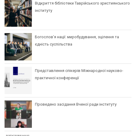
Відкриття бібліотеки Таврійського християнського
інституту
Богослов’я нації: миробудування, зцілення та
єдність суспільства
Представлення спікерів Міжнародної науково-
практичної конференції
Проведено засідання Вченої ради інституту