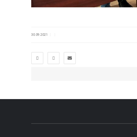
|
|
30.09.2021