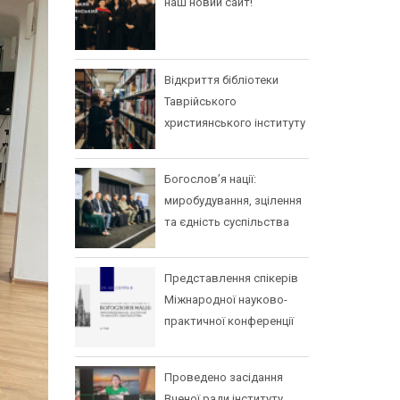
наш новий сайт!
Відкриття бібліотеки
Таврійського
християнського інституту
Богослов’я нації:
миробудування, зцілення
та єдність суспільства
Представлення спікерів
Міжнародної науково-
практичної конференції
Проведено засідання
Вченої ради інституту