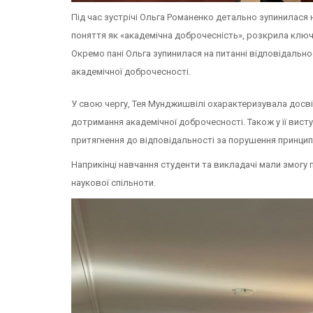
Під час зустрічі Ольга Романенко детально зупинилася
поняття як «академічна доброчесність», розкрила ключо
Окремо пані Ольга зупинилася на питанні відповідально
академічної доброчесності.
У свою чергу, Тея Мунджишвілі охарактеризувала досв
дотримання академічної доброчесності. Також у її вист
притягнення до відповідальності за порушення принцип
Наприкінці навчання студенти та викладачі мали змогу 
наукової спільноти.