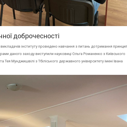
чної доброчесності
», викладачів інституту проведено навчання з питань дотримання принцип
орами даного заходу виступили науковиці Ольга Романенко з Київського
а Тея Мунджишвілі з Тбіліського державного університету імені Івана