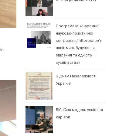
Програма Міжнародної
науково-практичної
конференції «Богослов’я
нації: миробудування,
ів
зцілення та єдність
суспільства»
З Днем Незалежності
України!
Біблійна модель успішної
кар’єри