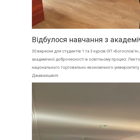
Відбулося навчання з академі
30 вересня для студентів 1 та 3 курсів ОП «Богослов’я
академічної доброчесності в освітньому процесі. Лект
національного торговельно-економічного університету т
Джавахішвілі.