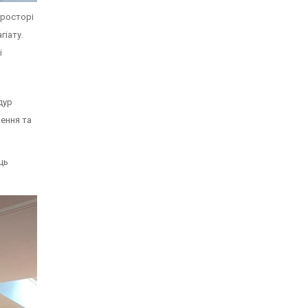
просторі
гіату.
і
дур
лення та
ць