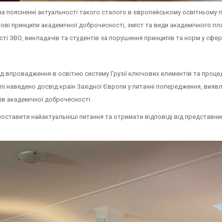
 на поясненні актуальності такого сталого в європейському освітньому 
ві принципи академічної доброчесності, зміст та види академічного пла
сті ЗВО, викладачів та студентів за порушення принципів та норм у сфер
ід впровадження в освітню систему Грузії ключових елементів та проце
упі наведено досвід країн Західної Європи у питанні попередження, вияв
ів академічної доброчесності.
поставити найактуальніші питання та отримати відповіді від представни