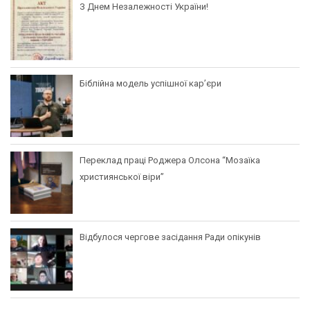
З Днем Незалежності України!
Біблійна модель успішної кар’єри
Переклад праці Роджера Олсона “Мозаїка
християнської віри”
Відбулося чергове засідання Ради опікунів