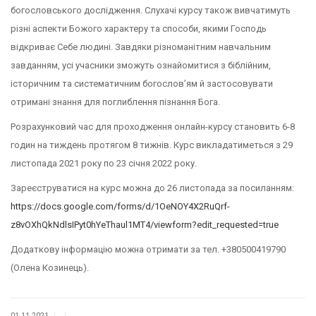
богословського дослідження. Слухачі курсу також вивчатимуть
різні аспекти Божого характеру та способи, якими Господь
відкриває Себе людині. Завдяки різноманітним навчальним
завданням, усі учасники зможуть ознайомитися з біблійним,
історичним та систематичним богослов’ям й застосовувати
отримані знання для поглиблення пізнання Бога.
Розрахунковий час для проходження онлайн-курсу становить 6-8
годин на тиждень протягом 8 тижнів. Курс викладатиметься з 29
листопада 2021 року по 23 січня 2022 року.
Зареєструватися на курс можна до 26 листопада за посиланням:
https://docs.google.com/forms/d/1OeNOY4X2RuQrf-
z8vOXhQkNdlsIPyt0hYeThaul1MT4/viewform?edit_requested=true
Додаткову інформацію можна отримати за тел. +380500419790
(Олена Козинець).
|
|
01.11.2021