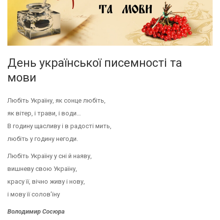
День української писемності та
мови
Любіть Україну, як сонце любіть,
як вітер, і трави, і води…
В годину щасливу і в радості мить,
любіть у годину негоди.
Любіть Україну у сні й наяву,
вишневу свою Україну,
красу її, вічно живу і нову,
і мову її солов’їну
Володимир Сосюра