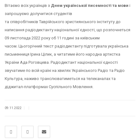
Вітаємо всіх українців з
Днем української писемності та мови
і
запрошуємо долучитися студентів
та співробітників Таврійського християнського інституту до
написання радіодиктанту національної єдності, що розпочнеться
09 листопада 2022 року об 11 годині за київським
часом. Цьогорічний текст радіодиктанту підготувала українська
письменниця Ірина Цілик, а читатиме його народна артистка
України Ада Роговцева. Радіодиктант національної єдності
звучатиме по всій країні на хвилях Українського Радіо та Радіо
Культура, наживо транслюватиметься на телеканалах та
діджитал-платформах Суспільного Мовлення.
|
|
09.11.2022