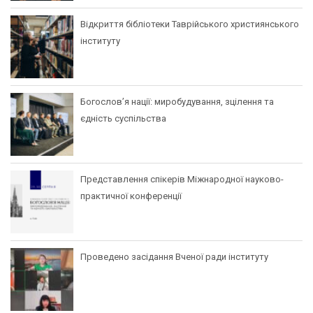
Відкриття бібліотеки Таврійського християнського
інституту
Богослов’я нації: миробудування, зцілення та
єдність суспільства
Представлення спікерів Міжнародної науково-
практичної конференції
Проведено засідання Вченої ради інституту