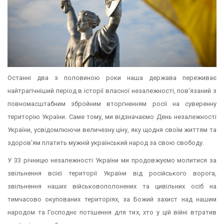
Останні два з половиною роки наша держава переживає
найтрагічніший період в історії власної незалежності, пов’язаний з
повномасштабним збройним вторгненням росії на суверенну
територію України. Саме тому, ми відзначаємо День незалежності
України, усвідомлюючи величезну ціну, яку щодня своїм життям та
здоров’ям платить мужній український народ за свою свободу.
У 33 річницю незалежності України ми продовжуємо молитися за
звільнення всієї території України від російського ворога,
звільнення наших військовополонених та цивільних осіб на
тимчасово окупованих територіях, за Божий захист над нашим
народом та Господнє потішення для тих, хто у цій війні втратив