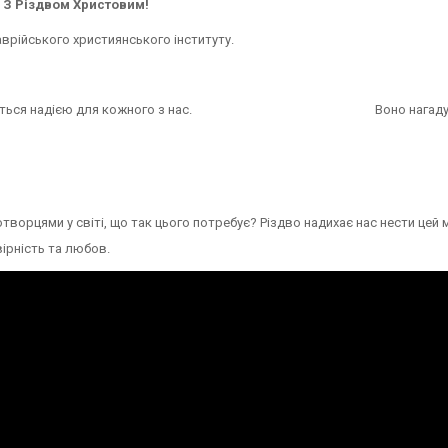
З Різдвом Христовим!
врійського християнського інституту.
дво залишається надією для кожного з нас. Воно нагадує
ротворцями у світі, що так цього потребує? Різдво надихає нас нести цей 
вірність та любов.