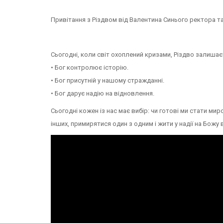
Привітання з Різдвом від Валентина Синього ректора та
Сьогодні, коли світ охоплений кризами, Різ
• Бог контролює історію.
• Бог присутній у нашому стражданні.
• Бог дарує надію на відновлення.
Сьогодні кожен із нас має вибір: чи готові ми стати ми
інших, примирятися один з одним і жити у надії на Божу 