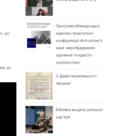
Програма Міжнародної
, що:
науково-практичної
конференції «Богослов’я
нації: миробудування,
зцілення та єдність
суспільства»
мир до
З Днем Незалежності
України!
Біблійна модель успішної
кар’єри