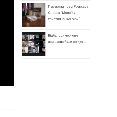
Переклад праці Роджера
Олсона “Мозаїка
християнської віри”
Відбулося чергове
засідання Ради опікунів