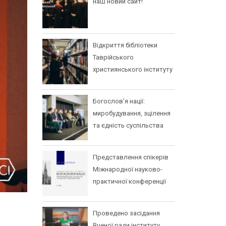
наш новий сайт!
Відкриття бібліотеки
Таврійського
християнського інституту
Богослов’я нації:
миробудування, зцілення
та єдність суспільства
Представлення спікерів
Міжнародної науково-
практичної конференції
Проведено засідання
Вченої ради інституту