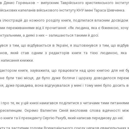
в Денис Гореньков – випускник Таврійського християнського інституту
йськових капеланів військового інституту КНУ імені Тараса Шевченка.
 ілюстрацій до кожного розділу книги, поділилася власним досвідом
и переживаннями від її прочитання: «Як людина, яка є біженкою, хочу
актуальними, а деякі з них – залишаються такими й досі.
вся з тим, що відбувається в Україні, я зіштовхнувся з тим, що відбу
анов, який став одним з редакторів книги та тією людиною, яка 
 написання книжки.
едактором книги, зауважила, що працювати над цією книгою для неї б
ене були такі місця, де було дуже боляче і щоразу доводилося переж
я, дуже правдива, вона відгукувалася у мені і тому мені було досить 
 про те, як у цій книзі намагався поділитися з читачами тими питаннями
переселенцем. Окремо Валентин Синій висловив слова вдячності між
о книги та її президенту Сергію Рахубі, який написав передмову до неї.
туту та заступник голови Всеукраїнського союзу церков євангельських 