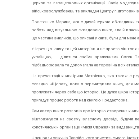
церков та парацерковних організацій. Захід модерува
військовослужбовець та викладач Центру підготовки ві
Полегенько Марина, яка є дизайнеркою обкладинки та
роботи над візуальною складовою книги, але й власним
що частина викликів, що описані у книзі, були для мене 
«Через цю книгу та цей матеріал я не просто зіштовхну
українцях», – ділиться своїми враженнями Євген П
підбадьорювала та допомагала авторові на всіх етапах
На презентації книги Ірина Матвієнко, яка також є р
складно. «Щоразу, коли я перечитувала книгу, для м
пропускати через себе цю історію. Це дуже щира історі
пригадує процес роботи над книгою її редакторка.
Сам автор книги розповів про історію створення книги і
зіштовхнувся на своєму власному досвіді, будучи 
християнській організації «Місія Євразія» за видавництв
Член ради опікунів Таврійського християнського інсти