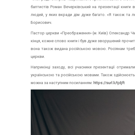
баптистів Роман Вечерківський на презентації книги
людей, у яких вкради дім дуже багато. «Я також та лю
Борисович.
Пастор церкви «Преображення» (м. Київ) Олександр Чму
кінця, кожне слово книги і був дуже зворушений прочита
вона також видана російською мовою. Росіянам треб
церкви.
Наприкінці заходу, всі учасники презентації отримал
українською та російською мовами. Також здійснюєтьс
можна за наступним посиланням:
https://surl.li/tjdjft