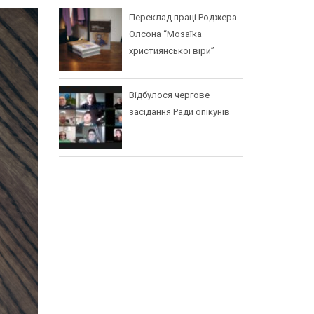
Переклад праці Роджера
Олсона “Мозаїка
християнської віри”
Відбулося чергове
засідання Ради опікунів