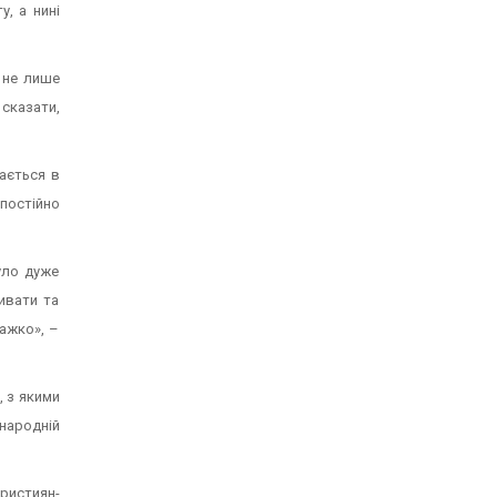
, а нині
 не лише
 сказати,
вається в
постійно
уло дуже
ивати та
важко», –
, з якими
народній
християн-