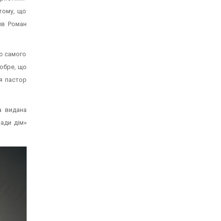
тому, що
чив Роман
до самого
добре, що
я пастор
а видана
ади дім»