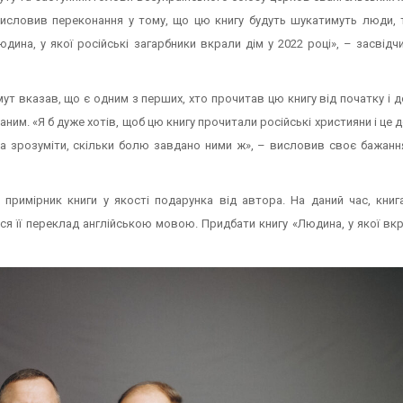
 висловив переконання у тому, що цю книгу будуть шукатимуть люди, 
дина, у якої російські загарбники вкрали дім у 2022 році», – засвід
т вказав, що є одним з перших, хто прочитав цю книгу від початку і 
ним. «Я б дуже хотів, щоб цю книгу прочитали російські християни і це 
а зрозуміти, скільки болю завдано ними ж», – висловив своє бажанн
и примірник книги у якості подарунка від автора. На даний час, книг
я її переклад англійською мовою. Придбати книгу «Людина, у якої вкр