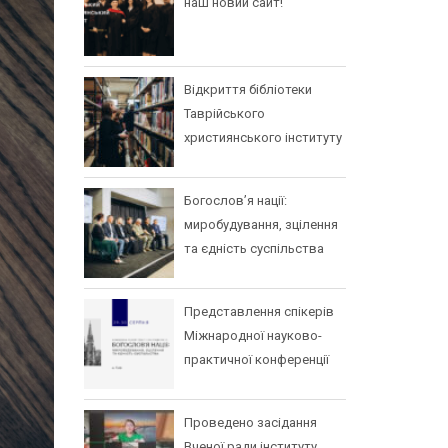
наш новий сайт!
Відкриття бібліотеки
Таврійського
християнського інституту
Богослов’я нації:
миробудування, зцілення
та єдність суспільства
Представлення спікерів
Міжнародної науково-
практичної конференції
Проведено засідання
Вченої ради інституту