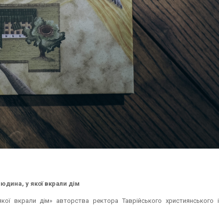
юдина, у якої вкрали дім
якої вкрали дім» авторства ректора Таврійського християнського і