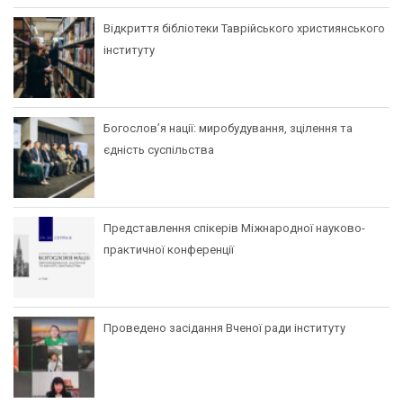
Відкриття бібліотеки Таврійського християнського
інституту
Богослов’я нації: миробудування, зцілення та
єдність суспільства
Представлення спікерів Міжнародної науково-
практичної конференції
Проведено засідання Вченої ради інституту