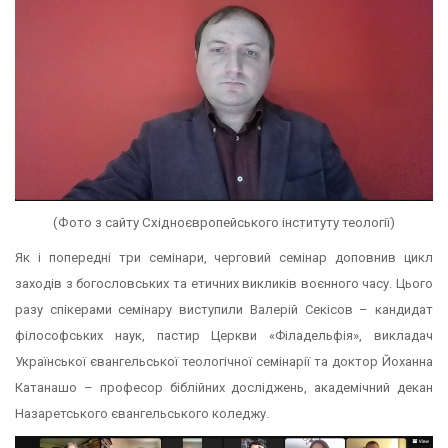
(Фото з сайту Східноєвропейського інституту теології)
Як і попередні три семінари, черговий семінар доповнив цикл
заходів з богословських та етичних викликів воєнного часу. Цього
разу спікерами семінару виступили Валерій Секісов – кандидат
філософських наук, пастир Церкви «Філадельфія», викладач
Української євангельської теологічної семінарії та доктор Йоханна
Катанашо – професор біблійних досліджень, академічний декан
Назаретського євангельського коледжу.