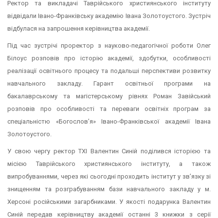
Ректор та викладачі Таврійського християнського інституту
відвідали Івано-Франківську академію Івана Золотоустого. Зустріч
відбулася на запрошення керівництва академії.
Під час зустрічі проректор з науково-педагогічної роботи Олег
Білоус розповів про історію академії, здобутки, особливості
реалізації освітнього процесу та подальші перспективи розвитку
навчального закладу. Гарант освітньої програми на
бакалаврському та магістерському рівнях Роман Завійський
розповів про особливості та переваги освітніх програм за
спеціальністю «Богослов’я» Івано-Франківської академії Івана
Золотоустого.
У свою чергу ректор ТХІ Валентин Синій поділився історією та
місією Таврійського християнського інституту, а також
випробуваннями, через які сьогодні проходить інститут у зв’язку зі
знищенням та розграбуванням бази навчального закладу у м.
Херсоні російськими загарбниками. У якості подарунка Валентин
Синій передав керівництву академії останні 3 книжки з серії