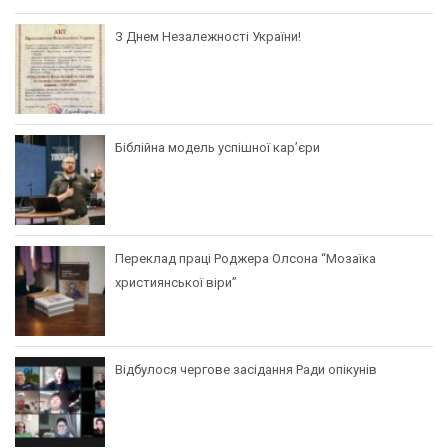
З Днем Незалежності України!
Біблійна модель успішної кар’єри
Переклад праці Роджера Олсона “Мозаїка
християнської віри”
Відбулося чергове засідання Ради опікунів