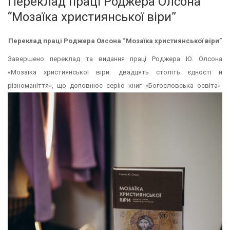
Переклад праці Роджера Олсона
“Мозаїка християнської віри”
Переклад праці Роджера Олсона “Мозаїка християнської віри”
Завершено переклад та видання праці Роджера Ю. Олсона
«Мозаїка християнської віри: двадцять століть єдності й
різноманіття», що доповнює серію книг «Богословська освіта»