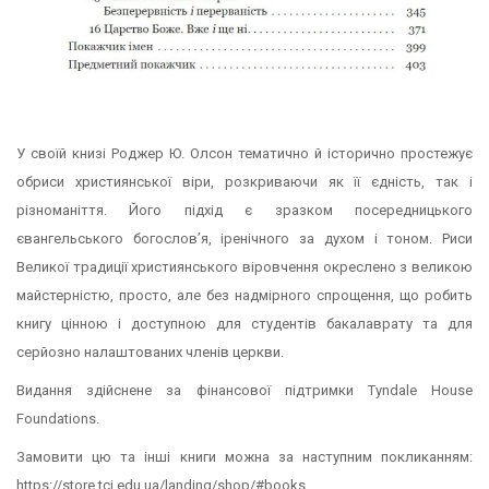
У своїй книзі Роджер Ю. Олсон тематично й історично простежує
обриси християнської віри, розкриваючи як її єдність, так і
різноманіття. Його підхід є зразком посередницького
євангельського богослов’я, іренічного за духом і тоном. Риси
Великої традиції християнського віровчення окреслено з великою
майстерністю, просто, але без надмірного спрощення, що робить
книгу цінною і доступною для студентів бакалаврату та для
серйозно налаштованих членів церкви.
Видання здійснене за фінансової підтримки Tyndale House
Foundations.
Замовити цю та інші книги можна за наступним покликанням:
https://store.tci.edu.ua/landing/shop/#books