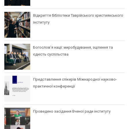
Відкриття бібліотеки Таврійського християнського
інституту
Богослов’я нації: миробудування, зцілення та
єдність суспільства
Представлення спікерів Міжнародної науково-
практичної конференції
Проведено засідання Вченої ради інституту