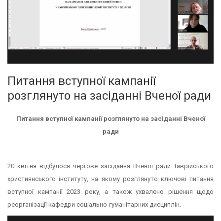
Питання вступної кампанії
розглянуто на засіданні Вченої ради
Питання вступної кампанії розглянуто на засіданні Вченої
ради
20 квітня відбулося чергове засідання Вченої ради Таврійського
християнського інституту, на якому розглянуто ключові питання
вступної кампанії 2023 року, а також ухвалено рішення щодо
реорганізації кафедри соціально-гуманітарних дисциплін.