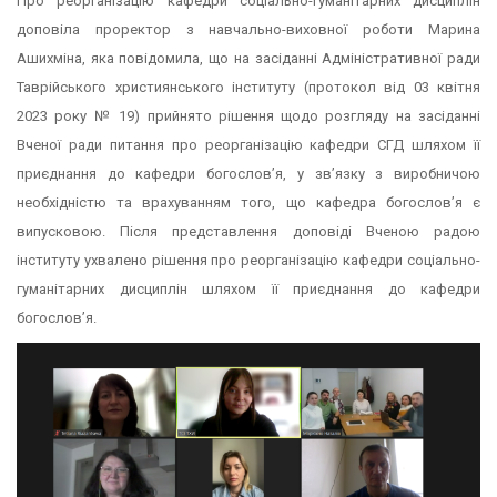
Про реорганізацію кафедри соціально-гуманітарних дисциплін
доповіла проректор з навчально-виховної роботи Марина
Ашихміна, яка повідомила, що на засіданні Адміністративної ради
Таврійського християнського інституту (протокол від 03 квітня
2023 року № 19) прийнято рішення щодо розгляду на засіданні
Вченої ради питання про реорганізацію кафедри СГД шляхом її
приєднання до кафедри богослов’я, у зв’язку з виробничою
необхідністю та врахуванням того, що кафедра богослов’я є
випусковою. Після представлення доповіді Вченою радою
інституту ухвалено рішення про реорганізацію кафедри соціально-
гуманітарних дисциплін шляхом її приєднання до кафедри
богослов’я.