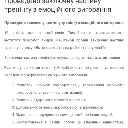
Проведено заключну частину
тренінгу з емоційного вигорання
Проведено заключну частину тренінгу з емоційного вигорання
18 квітня для співробітників Таврійського християнського
інституту психолог Андрій Мештанов провів заключну частину
тренінгу на тему: «Як не «вигоріти» на роботі та служінні?».
Заключна частина тренінгу стосувалася профілактики вигорання.
Разом з учасниками тренінгу Андрій Мештанов розглянув основні
складові у профілактиці емоційного вигорання:
Розвиток навичок самоорганізації (організація робочого
простору, планування, пріоритизація);
Розвиток здорового способу мислення;
Дотримання балансу між роботою і відпочинком;
Відношення з мудрим серцем до проблем інших людей;
Контактування з самим собою (з власними цінностями,