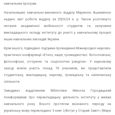
навчальних програм.
Начальницею навчально-виховного відділу Мариною Ашихміною
надано звіт роботи відділу за 2023/24 н. р. Також розглянуто
питання академічної мобільності студентів та залучення
викладацького складу інституту до участі у навчальному процесі
інших навчальних закладів України.
Крім іншого, підведено підсумки проведення Міжнародної науково-
практичної конференції «Етнос, нація, громадянство: богословські,
філософські, історичні та соціологічні ракурси». У науковому
заході взяли участь понад 70 учасників, які представляли
студентську, викладацьку, наукову, громадську та капеланську
спільноти.
Завідувач відділенням бібліотеки Микола Городецький
поінформував про перекладацьку діяльність інституту у межах
навчального року. Всього протягом вказаного періоду на
українську мову перекладено 5 книг («Вступ у Старий Завіт» (Марк