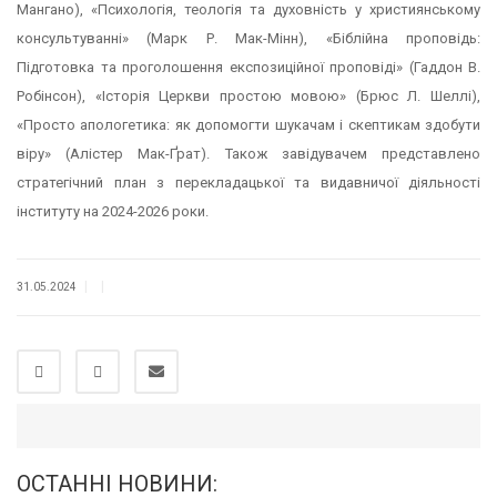
Мангано), «Психологія, теологія та духовність у християнському
консультуванні» (Марк Р. Мак-Мінн), «Біблійна проповідь:
Підготовка та проголошення експозиційної проповіді» (Гаддон В.
Робінсон), «Історія Церкви простою мовою» (Брюс Л. Шеллі),
«Просто апологетика: як допомогти шукачам і скептикам здобути
віру» (Алістер Мак-Ґрат). Також завідувачем представлено
стратегічний план з перекладацької та видавничої діяльності
інституту на 2024-2026 роки.
|
|
31.05.2024
ОСТАННІ НОВИНИ: