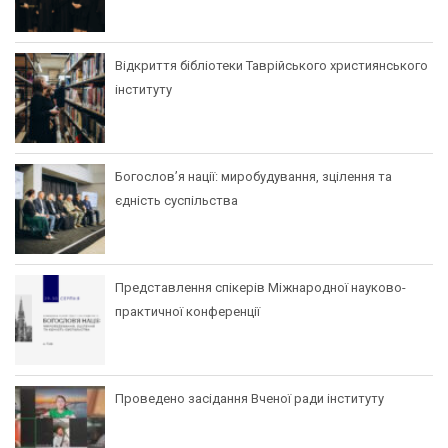
Відкриття бібліотеки Таврійського християнського
інституту
Богослов’я нації: миробудування, зцілення та
єдність суспільства
Представлення спікерів Міжнародної науково-
практичної конференції
Проведено засідання Вченої ради інституту