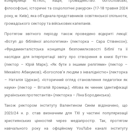
конференції «Етнос, нація, громадянство: богословські,
філософські, історичні та соціологічні ракурси» (17-18 травня 2024
року, м. Київ), яка об’єднала представників освітянської спільноти,
громадського сектору та військових капеланів.
Протягом звітного періоду також проведено відкриті лекції:
«Вступ до біблійної апологетики» (лекторка – Сара Стівенсон);
«Фундаменталістська концепція безпомилковості Біблії та її
наслідки для інтерпретації звіту про створення в книзі Буття»
(лектор – Юрій Марк); «Як бути з іншими релігіями» (лектор –
Михайло Абакумов); «Богослов’я людям з інвалідністю» (лекторка
– Наталія Цуркан); «Історичний огляд становлення педагогіки як
науки» (лектор – Віталій Хромець); «Мова як чинник ідентифікації
українських протестантів» (лекторка – Ліна Бородинська).
Також ректором інституту Валентином Синім відзначено, що
2023/24 н. р. став визначним для ТХІ у частині популяризації
християнських цінностей через медіапростір. Так, протягом
навчального року на офіційному YouTube каналі інституту