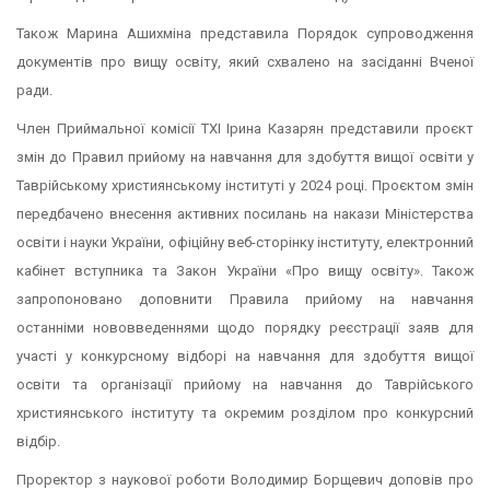
Також Марина Ашихміна представила Порядок супроводження
документів про вищу освіту, який схвалено на засіданні Вченої
ради.
Член Приймальної комісії ТХІ Ірина Казарян представили проєкт
змін до Правил прийому на навчання для здобуття вищої освіти у
Таврійському християнському інституті у 2024 році. Проєктом змін
передбачено внесення активних посилань на накази Міністерства
освіти і науки України, офіційну веб-сторінку інституту, електронний
кабінет вступника та Закон України «Про вищу освіту». Також
запропоновано доповнити Правила прийому на навчання
останніми нововведеннями щодо порядку реєстрації заяв для
участі у конкурсному відборі на навчання для здобуття вищої
освіти та організації прийому на навчання до Таврійського
християнського інституту та окремим розділом про конкурсний
відбір.
Проректор з наукової роботи Володимир Борщевич доповів про