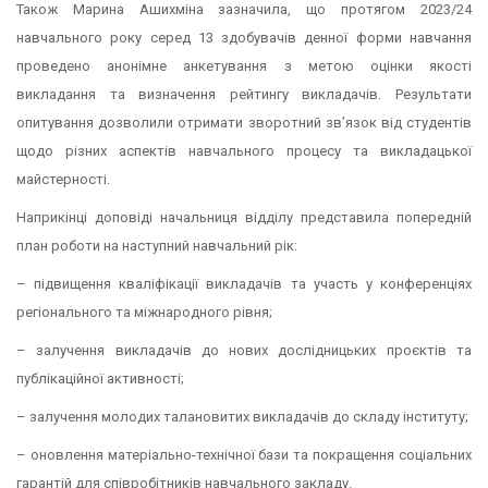
Також Марина Ашихміна зазначила, що протягом 2023/24
навчального року серед 13 здобувачів денної форми навчання
проведено анонімне анкетування з метою оцінки якості
викладання та визначення рейтингу викладачів. Результати
опитування дозволили отримати зворотний зв’язок від студентів
щодо різних аспектів навчального процесу та викладацької
майстерності.
Наприкінці доповіді начальниця відділу представила попередній
план роботи на наступний навчальний рік:
– підвищення кваліфікації викладачів та участь у конференціях
регіонального та міжнародного рівня;
– залучення викладачів до нових дослідницьких проєктів та
публікаційної активності;
– залучення молодих талановитих викладачів до складу інституту;
– оновлення матеріально-технічної бази та покращення соціальних
гарантій для співробітників навчального закладу.