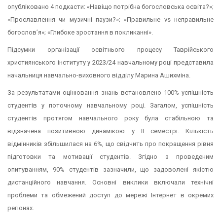
опубліковано 4 подкасти: «Навіщо потрібна богословська освіта?»;
«Прославлення чи музичні паузи?»; «Правильне vs неправильне
богословʼя»; «Глибоке зростання в покликанні».
Підсумки організації освітнього процесу Таврійського
християнського інституту у 2023/24 навчальному році представила
начальниця навчально-виховного відділу Марина Ашихміна.
За результатами оцінювання знань встановлено 100% успішність
студентів у поточному навчальному році. Загалом, успішність
студентів протягом навчального року була стабільною та
відзначена позитивною динамікою у ІІ семестрі. Кількість
відмінників збільшилася на 6%, що свідчить про покращення рівня
підготовки та мотивації студентів. Згідно з проведеним
опитуванням, 90% студентів зазначили, що задоволені якістю
дистанційного навчання. Основні виклики включали технічні
проблеми та обмежений доступ до мережі Інтернет в окремих
регіонах.