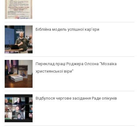
Біблійна модель успішної кар’єри
Переклад праці Роджера Олсона “Мозаїка
християнської віри”
Відбулося чергове засідання Ради опікунів