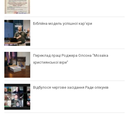
Біблійна модель успішної кар’єри
Переклад праці Роджера Олсона “Мозаїка
християнської віри”
Відбулося чергове засідання Ради опікунів