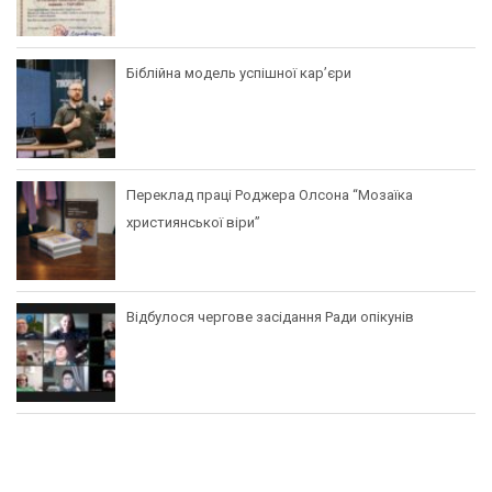
Біблійна модель успішної кар’єри
Переклад праці Роджера Олсона “Мозаїка
християнської віри”
Відбулося чергове засідання Ради опікунів