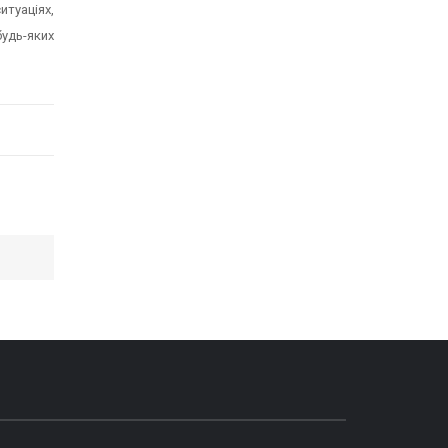
итуаціях,
удь-яких