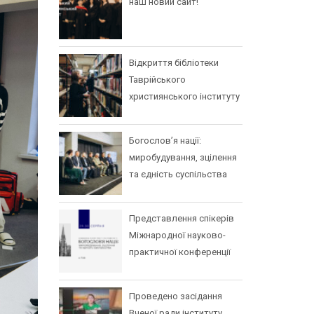
наш новий сайт!
Відкриття бібліотеки
Таврійського
християнського інституту
Богослов’я нації:
миробудування, зцілення
та єдність суспільства
Представлення спікерів
Міжнародної науково-
практичної конференції
Проведено засідання
Вченої ради інституту