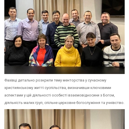
Фахівці детально розкрили тему менторства у сучасному
християнському житті суспільства, визначивши ключовими
аспектами у цій діяльності особисті взаємовідносини з Богом,
діяльність малих груп, спільне церковне богослужіння та учнівство.