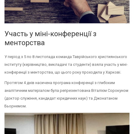
Участь у міні-конференції з
менторства
У період з 5 по 8 листопада команда Таврійського християнського
інституту (керівництво, викладачі та студенти) взяла участь у міні-
конференції з менторства, що цього року проходила у Харкові.
Протягом 4 днів насичена програма конференції з глибоким
аналітичним матеріалом була репрезентована Віталієм Сорокуном
(доктор служіння, кандидат юридичних наук) та Джонатаном
Бьорнемом.