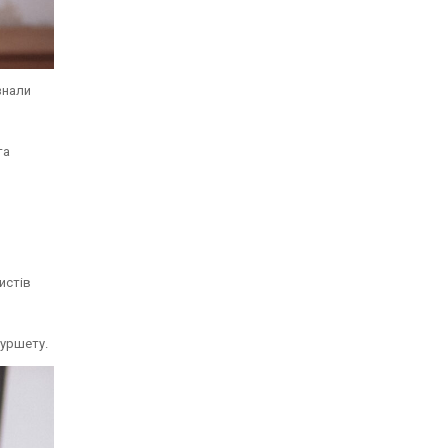
знали
та
истів
фуршету.