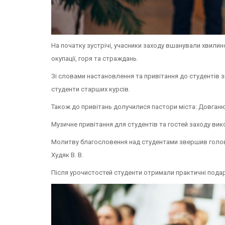
На початку зустрічі, учасники заходу вшанували хвилиною
окупації, горя та страждань.
Зі словами настановлення та привітання до студентів з
студенти старших курсів.
Також до привітань долучилися пастори міста: Довганюк С.
Музичне привітання для студентів та гостей заходу ви
Молитву благословення над студентами звершив голова
Худяк В. В.
Після урочистостей студенти отримали практичні подар