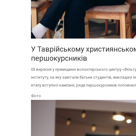
У Таврійському християнськом
першокурсників
03 вересня у приміщенні волонтерського центру «Фільт
інституту, на яку завітали батьки студентів, викладачі
етапу вступної кампанії, ряди першокурсників поповнил
Фото