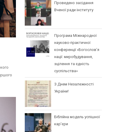
Проведено засідання
Вченої ради інституту
Програма Міжнародної
науково-практичної
конференції «Богослов’я
нації: миробудування,
зцілення та єдність
ького
суспільства»
першого
З Днем Незалежності
України!
Біблійна модель успішної
кар’єри