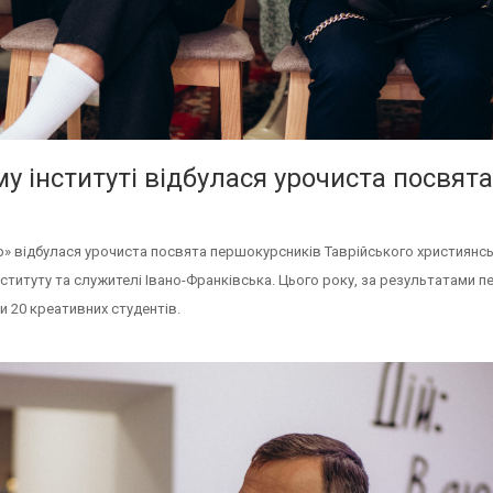
у інституті відбулася урочиста посвята
р» відбулася урочиста посвята першокурсників Таврійського християнс
 інституту та служителі Івано-Франківська. Цього року, за результатами 
и 20 креативних студентів.