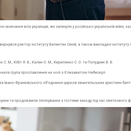
 мовчання всіх українців, які загинули у російсько-українській війні, за
вернувся ректор інституту Валентин Синій, а також викладачі інституту 
 М., Кібіт Я. В., Калин О. М., Кириленко С. О. та Попудник В. В.
конала група прославлення на чолі з Єлизаветою Небескул.
 Івано-Франківського об’єднання церков євангельських християн-бапт
унки та продовжили спілкування з гостями заходу під час святкового 