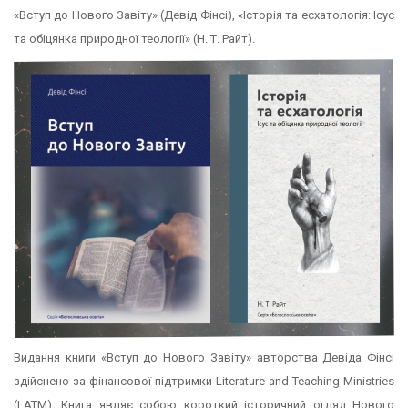
«Вступ до Нового Завіту» (Девід Фінсі), «Історія та есхатологія: Ісус
та обіцянка природної теології» (Н. Т. Райт).
Видання книги «Вступ до Нового Завіту» авторства Девіда Фінсі
здійснено за фінансової підтримки Literature and Teaching Ministries
(LATM). Книга являє собою короткий історичний огляд Нового