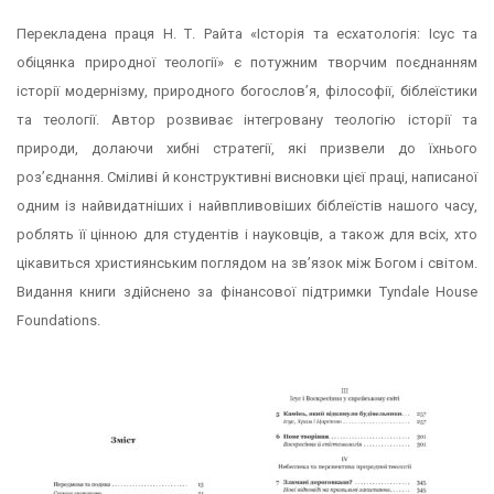
Перекладена праця Н. Т. Райта «Історія та есхатологія: Ісус та
обіцянка природної теології» є потужним творчим поєднанням
історії модернізму, природного богослов’я, філософії, біблеїстики
та теології. Автор розвиває інтегровану теологію історії та
природи, долаючи хибні стратегії, які призвели до їхнього
роз’єднання. Сміливі й конструктивні висновки цієї праці, написаної
одним із найвидатніших і найвпливовіших біблеїстів нашого часу,
роблять її цінною для студентів і науковців, а також для всіх, хто
цікавиться християнським поглядом на зв’язок між Богом і світом.
Видання книги здійснено за фінансової підтримки Tyndale House
Foundations.