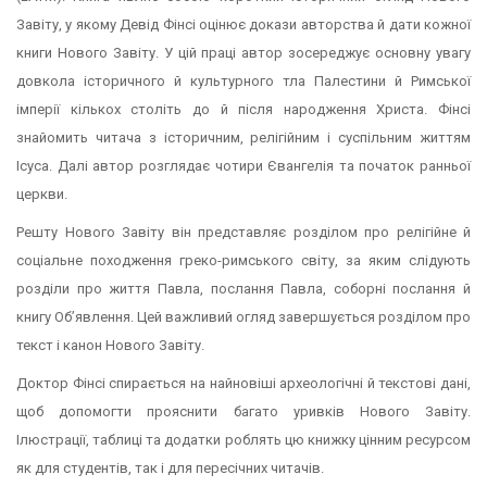
Завіту, у якому Девід Фінсі оцінює докази авторства й дати кожної
книги Нового Завіту. У цій праці автор зосереджує основну увагу
довкола історичного й культурного тла Палестини й Римської
імперії кількох століть до й після народження Христа. Фінсі
знайомить читача з історичним, релігійним і суспільним життям
Ісуса. Далі автор розглядає чотири Євангелія та початок ранньої
церкви.
Решту Нового Завіту він представляє розділом про релігійне й
соціальне походження греко-римського світу, за яким слідують
розділи про життя Павла, послання Павла, соборні послання й
книгу Об’явлення. Цей важливий огляд завершується розділом про
текст і канон Нового Завіту.
Доктор Фінсі спирається на найновіші археологічні й текстові дані,
щоб допомогти прояснити багато уривків Нового Завіту.
Ілюстрації, таблиці та додатки роблять цю книжку цінним ресурсом
як для студентів, так і для пересічних читачів.