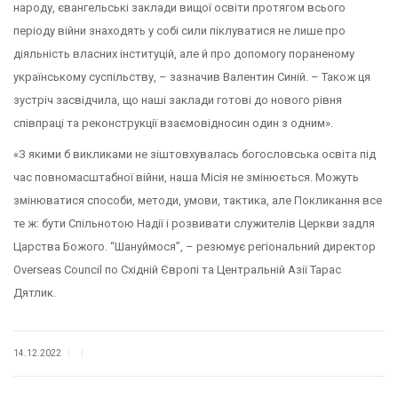
народу, євангельські заклади вищої освіти протягом всього
періоду війни знаходять у собі сили піклуватися не лише про
діяльність власних інституцій, але й про допомогу пораненому
українському суспільству, – зазначив Валентин Синій. – Також ця
зустріч засвідчила, що наші заклади готові до нового рівня
співпраці та реконструкції взаємовідносин один з одним».
«З якими б викликами не зіштовхувалась богословська освіта під
час повномасштабної війни, наша Місія не змінюється. Можуть
змінюватися способи, методи, умови, тактика, але Покликання все
те ж: бути Спільнотою Надії і розвивати служителів Церкви задля
Царства Божого. “Шануймося”, – резюмує регіональний директор
Overseas Council по Східній Європі та Центральній Азії Тарас
Дятлик.
|
|
14.12.2022