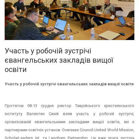
Участь у робочій зустрічі
євангельських закладів вищої
освіти
Участь у робочій зустрічі євангельських закладів вищої освіти
Протягом 08-13 грудня ректор Таврійського християнського
інституту Валентин Синій взяв участь у робочій зустрічі,
організованій євангельськими закладами вищої освіти, які є
партнерами освітніх установ: Overseas Council-United World Mission,
ScholarLeaders Int. та Langham Partnership. Це вже друга зустріч