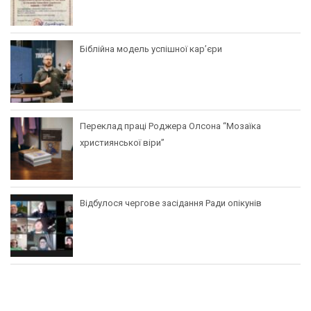
Біблійна модель успішної кар’єри
Переклад праці Роджера Олсона “Мозаїка
християнської віри”
Відбулося чергове засідання Ради опікунів