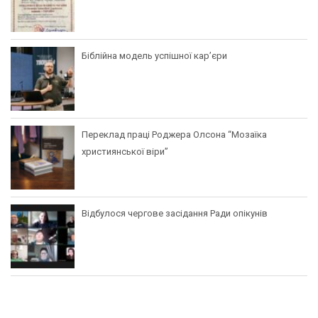
Біблійна модель успішної кар’єри
Переклад праці Роджера Олсона “Мозаїка
християнської віри”
Відбулося чергове засідання Ради опікунів