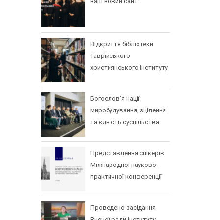
наш новий сайт!
Відкриття бібліотеки
Таврійського
християнського інституту
Богослов’я нації:
миробудування, зцілення
та єдність суспільства
Представлення спікерів
Міжнародної науково-
практичної конференції
Проведено засідання
Вченої ради інституту