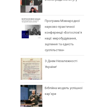
Програма Міжнародної
науково-практичної
конференції «Богослов’я
нації: миробудування,
зцілення та єдність
суспільства»
З Днем Незалежності
України!
Біблійна модель успішної
кар’єри