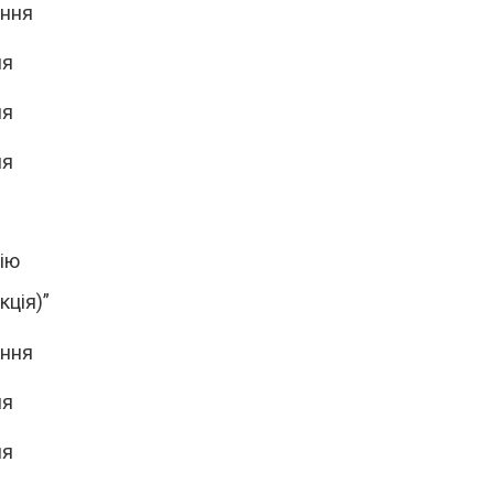
ання
ня
ня
ня
ію
кція)”
ання
ня
ня