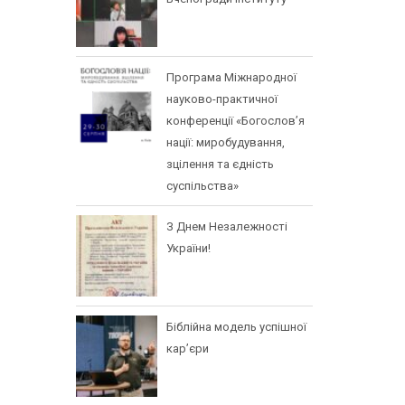
Програма Міжнародної
науково-практичної
конференції «Богослов’я
нації: миробудування,
зцілення та єдність
суспільства»
З Днем Незалежності
України!
Біблійна модель успішної
кар’єри