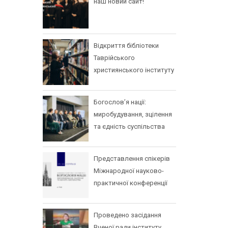
наш новий сайт!
Відкриття бібліотеки
Таврійського
християнського інституту
Богослов’я нації:
миробудування, зцілення
та єдність суспільства
Представлення спікерів
Міжнародної науково-
практичної конференції
Проведено засідання
Вченої ради інституту